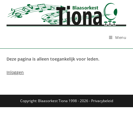
Ga
naar
inhoud
Menu
Deze pagina is alleen toegankelijk voor leden.
Inloggen
Copyright: Blaasorkest Tiona 1998 - 2026 -
Privacybeleid