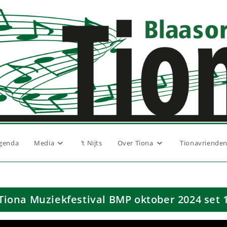
genda
Media
‘t Nijts
Over Tiona
Tionavriende
Tiona Muziekfestival BMP oktober 2024 set 