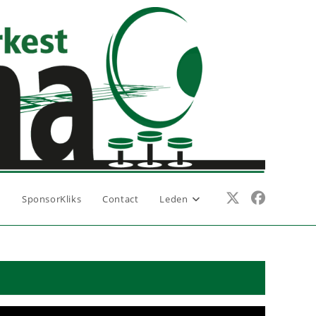
n
SponsorKliks
Contact
Leden
1